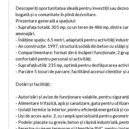
Descoperiți oportunitatea ideală pentru investiții sau dezvol
bogată și o comunitate în plină dezvoltare.
Prezentare generală a spațiului:
- Suprafața totală: 305 mp, cu un teren de 486 mp, dintre ca
amenajări.
- Înălțime spațiu: 6.5 metri, adaptată pentru activități industr
- An construcție: 1997, structură solidă din beton cu stâlpi și
- Compartimentare: format din 6 încăperi funcționale, 2 grup
confortabil pentru personal și activități.
- Suprafață utilă: 235 mp, optimă pentru desfășurarea activită
- Parcăre 5 locuri de parcare, facilitând accesul clienților și 
Dotări și facilități :
- Autorizări și avize de funcționare valabile, pentru siguranță
- Alimentare trifazică, apă și canalizare, gata pentru utiliza
- Izolații termice la interior, pentru eficiență energetică și c
- Uși de acces auto: 2, cu rampă specializată pentru geometri
- Podele: placate cu gresie, beton și rășină industrială, pentr
- Ferestre cu geam termopan și tâmplărie PVC, pentru izolare