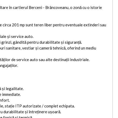
tare în cartierul Berceni - Brâncoveanu, o zonă cu o istorie
re circa 201 mp sunt teren liber pentru eventuale extinderi sau
iale și service auto.
 grinzi, gândită pentru durabilitate și siguranță.
uri sanitare, vestiar și cameră tehnică, oferind un mediu
ților de service auto sau alte destinații industriale.
angajaților.
 și legalitate.
re immediate.
onfort.
e, stație ITP autorizate / complet echipata.
u durabilitate și întreținere ușoară.
 fonică și termică.