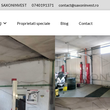
SAXONINVEST
0740191371
contact@saxoninvest.ro
i
Proprietati speciale
Blog
Contact