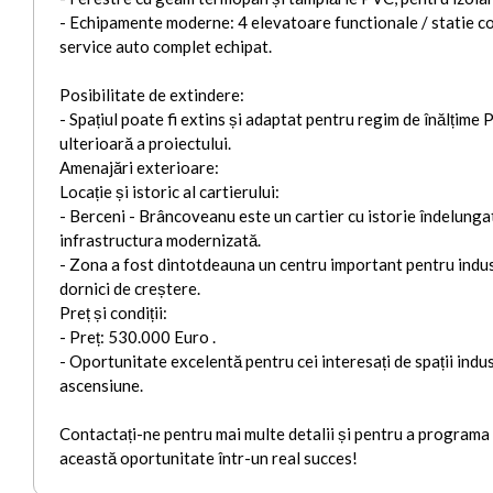
- Echipamente moderne: 4 elevatoare functionale / statie co
service auto complet echipat.
Posibilitate de extindere:
- Spațiul poate fi extins și adaptat pentru regim de înălțime
ulterioară a proiectului.
Amenajări exterioare:
Locație și istoric al cartierului:
- Berceni - Brâncoveanu este un cartier cu istorie îndelunga
infrastructura modernizată.
- Zona a fost dintotdeauna un centru important pentru industr
dornici de creștere.
Preț și condiții:
- Preț: 530.000 Euro .
- Oportunitate excelentă pentru cei interesați de spații indus
ascensiune.
Contactați-ne pentru mai multe detalii și pentru a programa
această oportunitate într-un real succes!